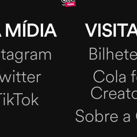
 MÍDIA
VISITA
stagram
Bilhete
witter
Cola f
Creat
TikTok
Sobre a