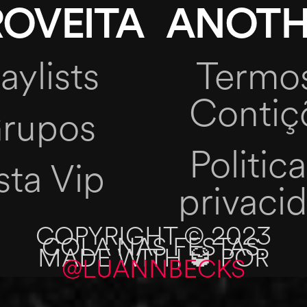
OVEITA
ANOTH
aylists
Termo
Contiç
rupos
Politic
sta Vip
privaci
COPYRIGHT © 2023
COLA NAS FESTAS.
MADE WITH 🥃 POR
@LUANNBECKS