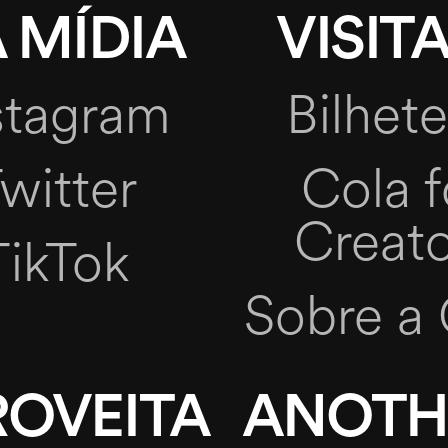
 MÍDIA
VISITA
stagram
Bilhete
witter
Cola f
Creato
TikTok
Sobre a 
ROVEITA
ANOTH