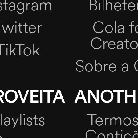
stagram
Bilhete
Twitter
Cola f
Creato
TikTok
Sobre a 
ROVEITA
ANOTH
laylists
Termos
Contiç