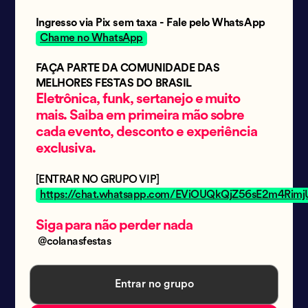
Ingresso via Pix sem taxa - Fale pelo WhatsApp
Chame no WhatsApp
FAÇA PARTE DA COMUNIDADE DAS
MELHORES FESTAS DO BRASIL
Eletrônica, funk, sertanejo e muito
mais. Saiba em primeira mão sobre
cada evento, desconto e experiência
exclusiva.
[ENTRAR NO GRUPO VIP]
https://chat.whatsapp.com/EViOUQkQjZ56sE2m4Rimj
Siga para não perder nada
@colanasfestas
Entrar no grupo