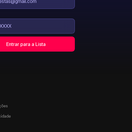
ções
acidade