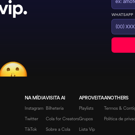
vip.
WHATSAPP
NA MÍDIA
VISITA AI
APROVEITA
ANOTHERS
Instagram
Bilheteria
Playlists
Termos & Conti
Twitter
Cola for Creators
Grupos
Politica de priv
TikTok
Sobre a Cola
Lista Vip