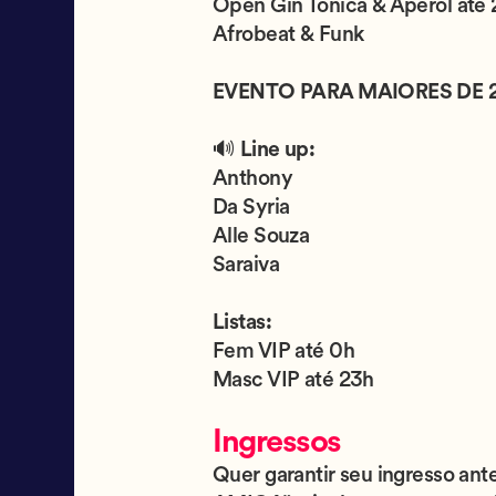
Open Gin Tônica & Aperol até
Afrobeat & Funk
EVENTO PARA MAIORES DE 
🔊
Line up:
Anthony
Da Syria
Alle Souza
Saraiva
Listas:
Fem VIP até 0h
Masc VIP até 23h
Ingressos
Quer garantir seu ingresso ant