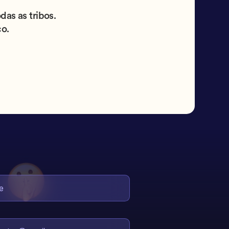
s as tribos.
co.