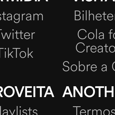
stagram
Bilhete
witter
Cola f
Creato
TikTok
Sobre a 
ROVEITA
ANOTH
laylists
Termos