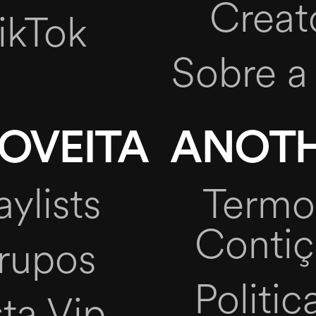
Creat
ikTok
Sobre a
OVEITA
ANOTH
aylists
Termo
Conti
rupos
Politic