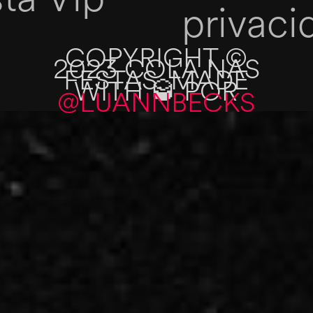
sta Vip
privaci
COPYRIGHT ©
2023 COLA NAS
FESTAS. MADE
WITH 🥃 POR
@LUANNBECKS