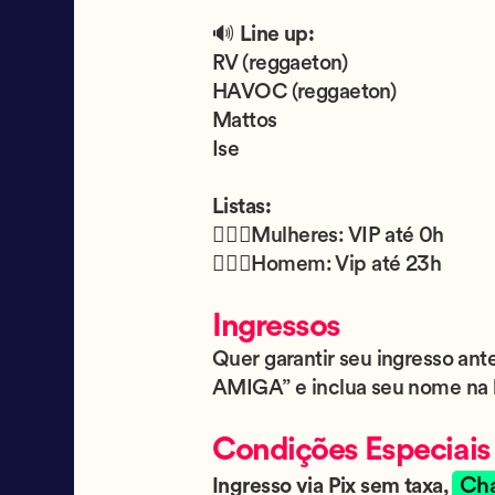
🔊
Line up:
RV (reggaeton)
HAVOC (reggaeton)
Mattos
Ise
Listas:
🙋🏻‍♀Mulheres: VIP até 0h
🙋🏼‍♂Homem: Vip até 23h
Ingressos
Quer garantir seu ingresso ant
AMIGA” e inclua seu nome na l
Condições Especiais
Ch
Ingresso via Pix sem taxa,