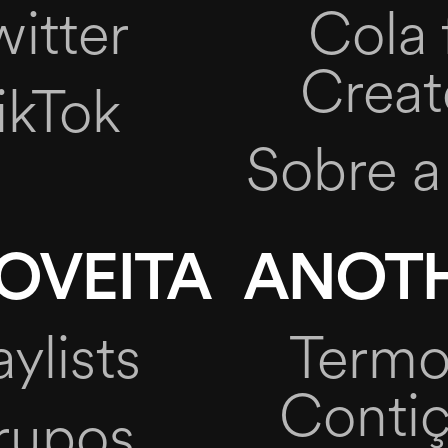
witter
Cola 
Creat
ikTok
Sobre a
OVEITA
ANOT
aylists
Termo
Conti
rupos