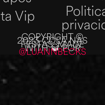
Politic
sta Vip
privac
COPYRIGHT ©
2023 COLA NAS
FESTAS. MADE
WITH 🥃 POR
@LUANNBECKS