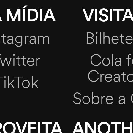
 MÍDIA
VISITA
stagram
Bilhete
witter
Cola f
Creato
TikTok
Sobre a 
ROVEITA
ANOTH