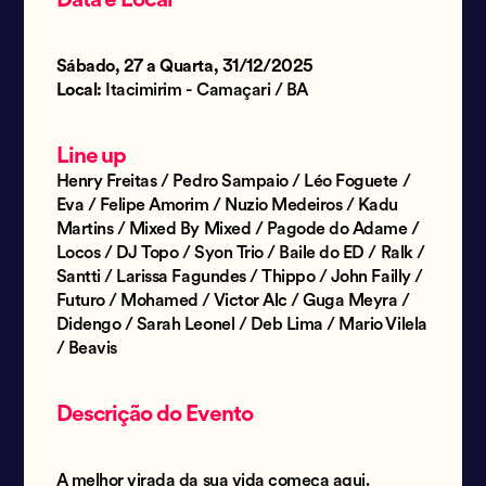
Data e Local
Sábado, 27 a Quarta, 31/12/2025
Local:
Itacimirim - Camaçari / BA
Line up
Henry Freitas / Pedro Sampaio / Léo Foguete /
Eva / Felipe Amorim / Nuzio Medeiros / Kadu
Martins / Mixed By Mixed / Pagode do Adame /
Locos / DJ Topo / Syon Trio / Baile do ED / Ralk /
Santti / Larissa Fagundes / Thippo / John Failly /
Futuro / Mohamed / Victor Alc / Guga Meyra /
Didengo / Sarah Leonel / Deb Lima / Mario Vilela
/ Beavis
Descrição do Evento
A melhor virada da sua vida começa aqui.