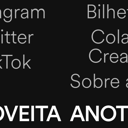
agram
Bilhe
tter
Cola
Crea
kTok
Sobre 
VEITA
ANOT