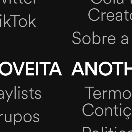
Creat
ikTok
Sobre a
OVEITA
ANOT
aylists
Termo
Conti
rupos