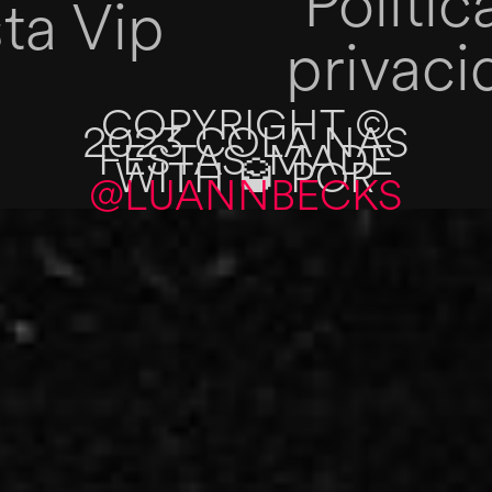
Politic
sta Vip
privaci
COPYRIGHT ©
2023 COLA NAS
FESTAS. MADE
WITH 🥃 POR
@LUANNBECKS