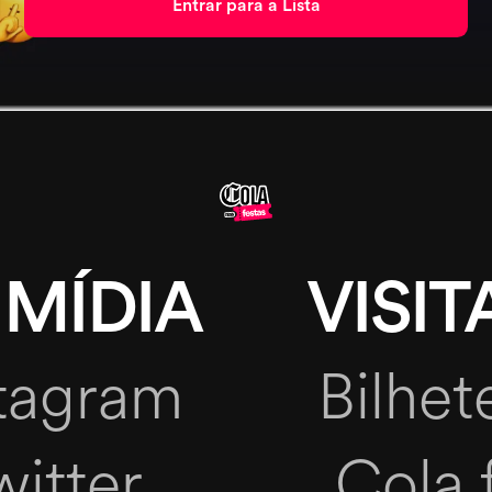
 MÍDIA
VISIT
tagram
Bilhet
witter
Cola 