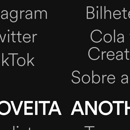
tagram
Bilhet
itter
Cola 
Creat
ikTok
Sobre a
OVEITA
ANOT