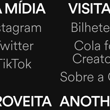
 MÍDIA
VISITA
stagram
Bilhete
witter
Cola f
Creato
TikTok
Sobre a 
ROVEITA
ANOTH