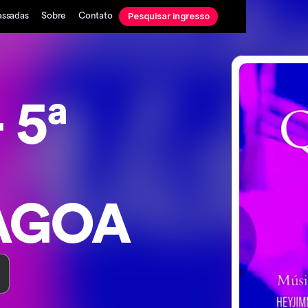
Pesquisar ingresso
assadas
Sobre
Contato
 5ª
LAGOA