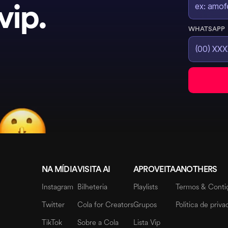
vip.
WHATSAPP
NA MÍDIA
VISITA AI
APROVEITA
ANOTHERS
Instagram
Bilheteria
Playlists
Termos & Conti
Twitter
Cola for Creators
Grupos
Politica de priv
TikTok
Sobre a Cola
Lista Vip