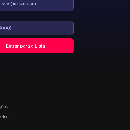
ções
acidade