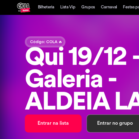
Bilheteria
Lista Vip
Grupos
Carnaval
Festas p
Código: COLA 🔥
Qui 19/12 -
Galeria -
ALDEIA 
Entrar na lista
Entrar no grupo