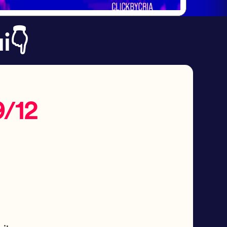
i👇
9/12