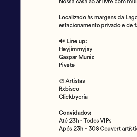
Nossa casa ao ar livre com mui
Localizado às margens da Lagoa
estacionamento privado e de fá
🔊 Line up:
Heyjimmyjay
Gaspar Muniz
Pivete
🎨 Artistas
Rxbisco
Clickbycria
Convidados:
Até 23h - Todos VIPs
Após 23h - 30$ Couvert artíst