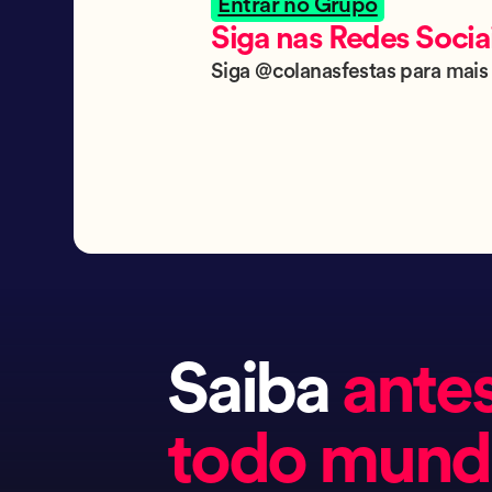
Entrar no Grupo
Siga nas Redes Socia
Siga @colanasfestas para mais 
Saiba
ante
todo mun