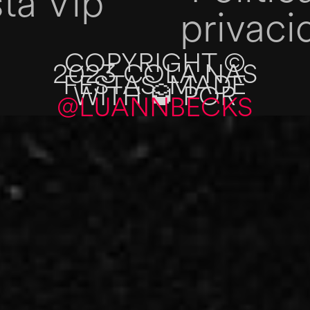
sta Vip
privaci
COPYRIGHT ©
2023 COLA NAS
FESTAS. MADE
WITH 🥃 POR
@LUANNBECKS