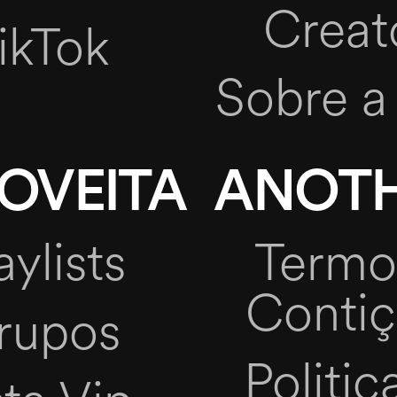
Creat
ikTok
Sobre a
OVEITA
ANOTH
aylists
Termo
Conti
rupos
Politic