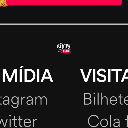
 MÍDIA
VISIT
stagram
Bilhet
witter
Cola 