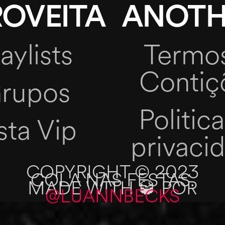
OVEITA
ANOTH
aylists
Termo
Contiç
rupos
Politic
sta Vip
privaci
COPYRIGHT © 2023
COLA NAS FESTAS.
MADE WITH 🥃 POR
@LUANNBECKS