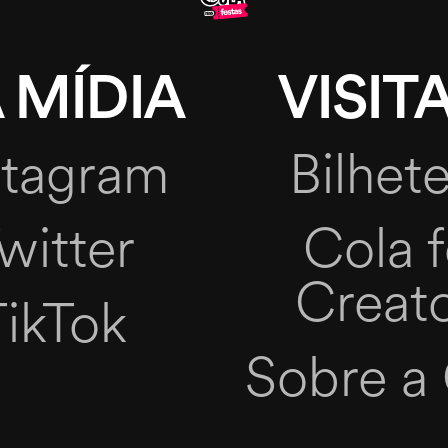
 MÍDIA
VISITA
stagram
Bilhete
witter
Cola f
Creat
TikTok
Sobre a