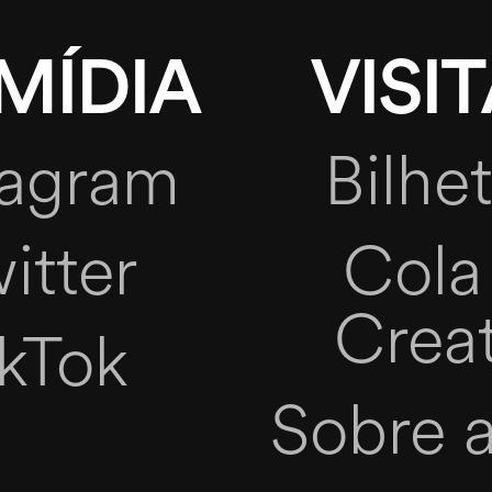
MÍDIA
VISIT
tagram
Bilhet
itter
Cola 
Crea
ikTok
Sobre 